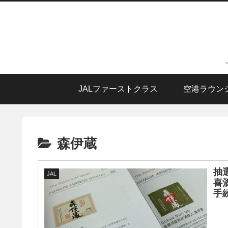
JALファーストクラス
空港ラウン
森伊蔵
抽
JAL
喜
手