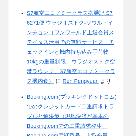
S7航空エコノミークラス搭乗記 S7
6271便 ウラジオストク-ソウル・イ
ンチョン（ワンワールド上級会員ス
テイタス活用での無料サービス、チ
ェックインと機内持ち込み手荷物
10kgの重量制限、ウラジオストク空
港ラウンジ、S7航空エコノミークラ
ス機内食）
に
Ren Pengyuan
より
Booking.com(ブッキングドットコム)
でのクレジットカード二重請求トラ
ブルと解決策（現地決済が基本の
Booking.comでの二重請求発生、
Booking.com電話番号、上級会員