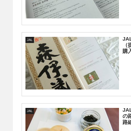
J
JAL
（
購
J
JAL
の
路