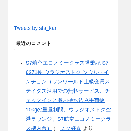
Tweets by sta_kan
最近のコメント
S7航空エコノミークラス搭乗記 S7
6271便 ウラジオストク-ソウル・イ
ンチョン（ワンワールド上級会員ス
テイタス活用での無料サービス、チ
ェックインと機内持ち込み手荷物
10kgの重量制限、ウラジオストク空
港ラウンジ、S7航空エコノミークラ
ス機内食）
に
スタ好き
より