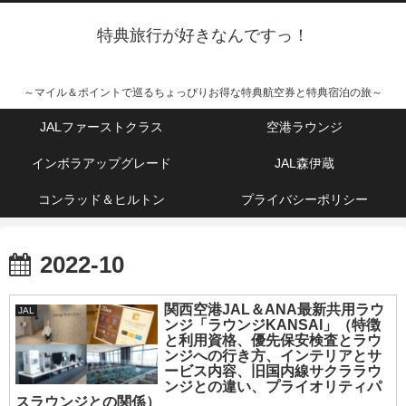
特典旅行が好きなんですっ！
～マイル＆ポイントで巡るちょっぴりお得な特典航空券と特典宿泊の旅～
JALファーストクラス
空港ラウンジ
インボラアップグレード
JAL森伊蔵
コンラッド＆ヒルトン
プライバシーポリシー
2022-10
関西空港JAL＆ANA最新共用ラウ
JAL
ンジ「ラウンジKANSAI」（特徴
と利用資格、優先保安検査とラウ
ンジへの行き方、インテリアとサ
ービス内容、旧国内線サクララウ
ンジとの違い、プライオリティパ
スラウンジとの関係）