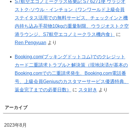
S7航空エコノミークラス搭乗記 S7 6271便 ウラジオ
ストク-ソウル・インチョン（ワンワールド上級会員
ステイタス活用での無料サービス、チェックインと機
内持ち込み手荷物10kgの重量制限、ウラジオストク空
港ラウンジ、S7航空エコノミークラス機内食）
に
Ren Pengyuan
より
Booking.com(ブッキングドットコム)でのクレジット
カード二重請求トラブルと解決策（現地決済が基本の
Booking.comでの二重請求発生、Booking.com電話番
号、上級会員Geniusのカスタマーサービス優遇特典、
返金完了までの必要日数）
に
スタ好き
より
アーカイブ
2023年8月