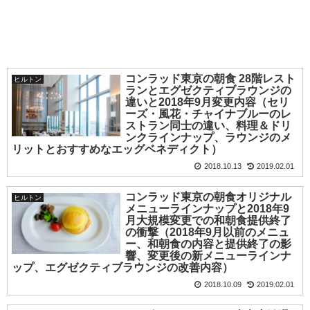
コンラッド東京の朝食 28階レスト
ヒルトン
ランとエグゼクティブラウンジの
違いと2018年9月変更内容（セリ
ーズ・風花・チャイナブルーのレ
ストラン同士の違い、料理＆ドリ
ンクラインナップ、ラウンジのメ
リットとおすすめなエッグベネディクト）
2018.10.13
2019.02.01
コンラッド東京の朝食オリジナル
ヒルトン
メニューラインナップと2018年9
月大規模変更での和朝食提供終了
の衝撃（2018年9月以前のメニュ
ー、和朝食の内容と提供終了の影
響、変更後の新メニューラインナ
ップ、エグゼクティブラウンジの改善内容）
2018.10.09
2019.02.01