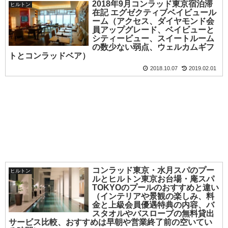
2018年9月コンラッド東京宿泊滞
ヒルトン
在記 エグゼクティブベイビュール
ーム（アクセス、ダイヤモンド会
員アップグレード、ベイビューと
シティービュー、スイートルーム
の数少ない弱点、ウェルカムギフ
トとコンラッドベア）
2018.10.07
2019.02.01
コンラッド東京・水月スパのプー
ヒルトン
ルとヒルトン東京お台場・庵スパ
TOKYOのプールのおすすめと違い
（インテリアや景観の楽しみ、料
金と上級会員優遇特典の内容、バ
スタオルやバスローブの無料貸出
サービス比較、おすすめは早朝や営業終了前の空いてい