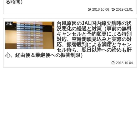
る時間）
2018.10.06
2019.02.01
台風原因のJAL国内線欠航時の状
JAL
況悪化の経過と対策（事前の無料
キャンセルと予約変更による特別
対応、空港閉鎖見込みと実際の対
応、振替殺到による満席とキャン
セル待ち、翌日以降への諦めも肝
心、経由便＆乗継便への振替制限）
2018.10.04