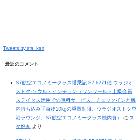
Tweets by sta_kan
最近のコメント
S7航空エコノミークラス搭乗記 S7 6271便 ウラジオ
ストク-ソウル・インチョン（ワンワールド上級会員
ステイタス活用での無料サービス、チェックインと機
内持ち込み手荷物10kgの重量制限、ウラジオストク空
港ラウンジ、S7航空エコノミークラス機内食）
に
ス
タ好き
より