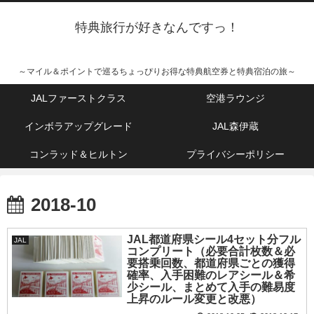
特典旅行が好きなんですっ！
～マイル＆ポイントで巡るちょっぴりお得な特典航空券と特典宿泊の旅～
JALファーストクラス
空港ラウンジ
インボラアップグレード
JAL森伊蔵
コンラッド＆ヒルトン
プライバシーポリシー
2018-10
JAL都道府県シール4セット分フル
JAL
コンプリート（必要合計枚数＆必
要搭乗回数、都道府県ごとの獲得
確率、入手困難のレアシール＆希
少シール、まとめて入手の難易度
上昇のルール変更と改悪）