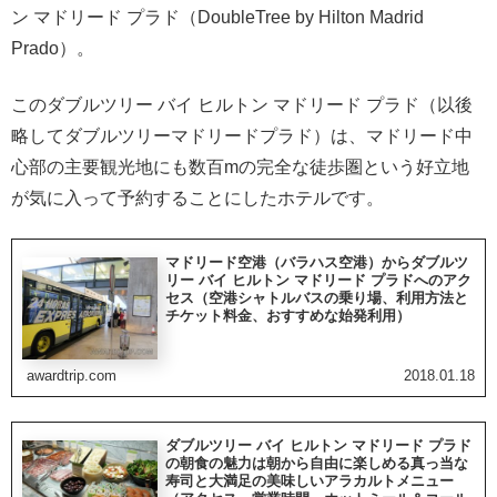
ン マドリード プラド（DoubleTree by Hilton Madrid
Prado）。
このダブルツリー バイ ヒルトン マドリード プラド（以後
略してダブルツリーマドリードプラド）は、マドリード中
心部の主要観光地にも数百mの完全な徒歩圏という好立地
が気に入って予約することにしたホテルです。
マドリード空港（バラハス空港）からダブルツ
リー バイ ヒルトン マドリード プラドへのアク
セス（空港シャトルバスの乗り場、利用方法と
チケット料金、おすすめな始発利用）
awardtrip.com
2018.01.18
ダブルツリー バイ ヒルトン マドリード プラド
の朝食の魅力は朝から自由に楽しめる真っ当な
寿司と大満足の美味しいアラカルトメニュー