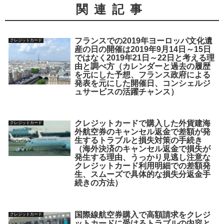
関連記事
フランスでの2019年ヨーロッパ文化遺
クレジットカード
産の日の開催は2019年9月14日～15日
ではなく2019年21日～22日と考える理
由と調べ方（カレンダーと過去の履歴
を元にした予想、フランス政府による
発表を元にした開催日、コンシェルジ
ュサービスの活躍チャンス）
クレジットカードで購入した外貨建海
クレジットカード
外航空券のキャンセル返金で差額が発
生するトラブルと損失対策の手続き
（海外決済のキャンセル返金で損失が
発生する理由、うっかり見逃し注意な
クレジットカード利用明細での差額発
生、スムーズで具体的な損失分返金手
続きの方法）
国際線航空券購入で高額請求をクレジ
クレジットカード
ットカードに受けるトラブルの内容と