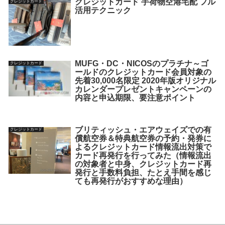
クレジットカード 手荷物空港宅配 フル
クレジットカード
活用テクニック
MUFG・DC・NICOSのプラチナ～ゴ
クレジットカード
ールドのクレジットカード会員対象の
先着30,000名限定 2020年版オリジナル
カレンダープレゼントキャンペーンの
内容と申込期限、要注意ポイント
ブリティッシュ・エアウェイズでの有
クレジットカード
償航空券＆特典航空券の予約・発券に
よるクレジットカード情報流出対策で
カード再発行を行ってみた（情報流出
の対象者と中身、クレジットカード再
発行と手数料負担、たとえ手間を感じ
ても再発行がおすすめな理由）