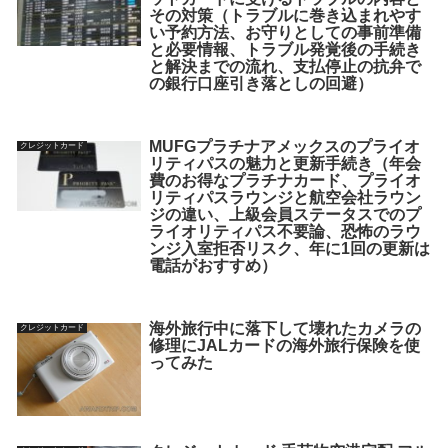
その対策（トラブルに巻き込まれやす
い予約方法、お守りとしての事前準備
と必要情報、トラブル発覚後の手続き
と解決までの流れ、支払停止の抗弁で
の銀行口座引き落としの回避）
MUFGプラチナアメックスのプライオ
クレジットカード
リティパスの魅力と更新手続き（年会
費のお得なプラチナカード、プライオ
リティパスラウンジと航空会社ラウン
ジの違い、上級会員ステータスでのプ
ライオリティパス不要論、恐怖のラウ
ンジ入室拒否リスク、年に1回の更新は
電話がおすすめ）
海外旅行中に落下して壊れたカメラの
クレジットカード
修理にJALカードの海外旅行保険を使
ってみた