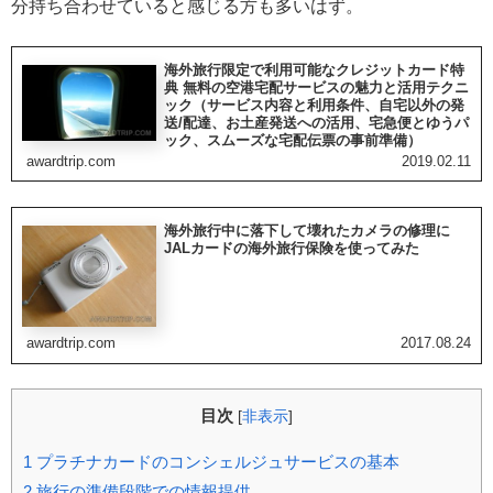
分持ち合わせていると感じる方も多いはず。
海外旅行限定で利用可能なクレジットカード特
典 無料の空港宅配サービスの魅力と活用テクニ
ック（サービス内容と利用条件、自宅以外の発
送/配達、お土産発送への活用、宅急便とゆうパ
ック、スムーズな宅配伝票の事前準備）
awardtrip.com
2019.02.11
海外旅行中に落下して壊れたカメラの修理に
JALカードの海外旅行保険を使ってみた
awardtrip.com
2017.08.24
目次
[
非表示
]
1
プラチナカードのコンシェルジュサービスの基本
2
旅行の準備段階での情報提供