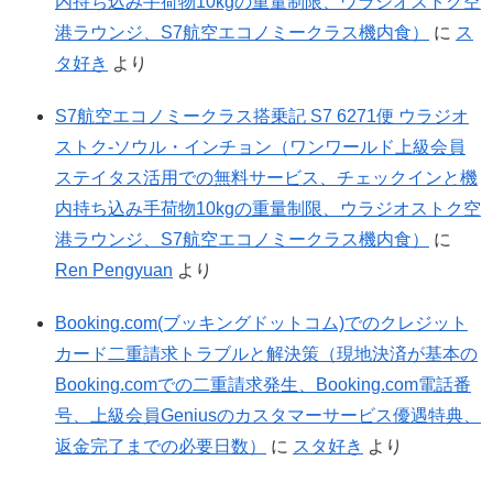
内持ち込み手荷物10kgの重量制限、ウラジオストク空
港ラウンジ、S7航空エコノミークラス機内食）
に
ス
タ好き
より
S7航空エコノミークラス搭乗記 S7 6271便 ウラジオ
ストク-ソウル・インチョン（ワンワールド上級会員
ステイタス活用での無料サービス、チェックインと機
内持ち込み手荷物10kgの重量制限、ウラジオストク空
港ラウンジ、S7航空エコノミークラス機内食）
に
Ren Pengyuan
より
Booking.com(ブッキングドットコム)でのクレジット
カード二重請求トラブルと解決策（現地決済が基本の
Booking.comでの二重請求発生、Booking.com電話番
号、上級会員Geniusのカスタマーサービス優遇特典、
返金完了までの必要日数）
に
スタ好き
より