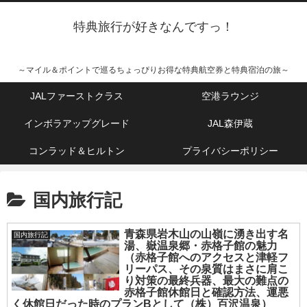
特典旅行が好きなんですっ！
～マイル＆ポイントで巡るちょっぴりお得な特典航空券と特典宿泊の旅～
JALファーストクラス
空港ラウンジ
インボラアップグレード
JAL森伊蔵
コンラッド＆ヒルトン
プライバシーポリシー
国内旅行記
青森県岩木山の山嶺に湧き出す名
国内旅行記
湯、嶽温泉郷・赤格子館の魅力
（赤格子館へのアクセスと津軽フ
リーパス、その泉質はまさに肩こ
り対策の最終兵器、最大の難点の
赤格子館休館日と確認方法、運悪
く休館日だった時のプランBとして（株）百沢温泉）