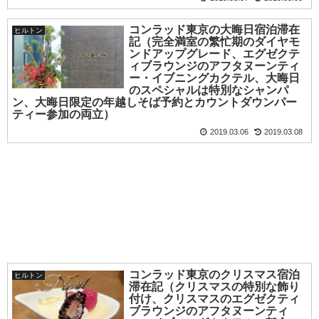
コンラッド東京の大晦日宿泊滞在
ヒルトン
記（完全満室の繁忙期のダイヤモ
ンドアップグレード、エグゼクテ
ィブラウンジのアフタヌーンティ
ー・イブニングカクテル、大晦日
のスペシャルは特別なシャンパ
ン、大晦日限定の年越しそば予約とカウントダウンパー
ティー参加の両立）
2019.03.06
2019.03.08
コンラッド東京のクリスマス宿泊
ヒルトン
滞在記（クリスマスの特別な飾り
付け、クリスマスのエグゼクティ
ブラウンジのアフタヌーンティ