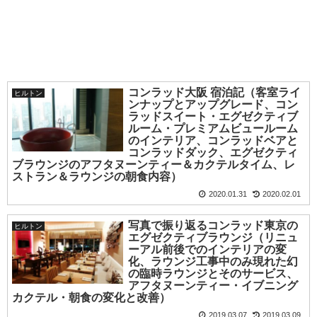
コンラッド大阪 宿泊記（客室ライ
ヒルトン
ンナップとアップグレード、コン
ラッドスイート・エグゼクティブ
ルーム・プレミアムビュールーム
のインテリア、コンラッドベアと
コンラッドダック、エグゼクティ
ブラウンジのアフタヌーンティー＆カクテルタイム、レ
ストラン＆ラウンジの朝食内容）
2020.01.31
2020.02.01
写真で振り返るコンラッド東京の
ヒルトン
エグゼクティブラウンジ（リニュ
ーアル前後でのインテリアの変
化、ラウンジ工事中のみ現れた幻
の臨時ラウンジとそのサービス、
アフタヌーンティー・イブニング
カクテル・朝食の変化と改善）
2019.03.07
2019.03.09