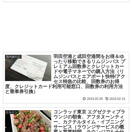
羽田空港と成田空港間をお得＆ゆ
国内旅行記
ったり移動できるリムジンバス プ
レミアム回数券とクレジットカー
ドや電子マネーでの購入方法（リ
ムジンバスとエアポート快特/アク
セス特急の比較、回数券のお得
度、クレジットカード利用可能窓口、回数券の利用方法
と乗車券引換）
2019.02.05
2019.02.15
コンラッド東京 エグゼクティブラ
ヒルトン
ウンジの朝食、アフタヌーンティ
ー、カクテルタイム・イブニング
サービス（ラウンジサービスの概
要と営業時間、ラウンジでも十分