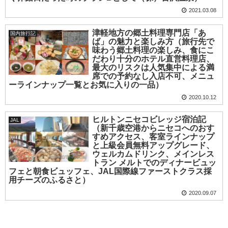
2021.03.08
津軽地方の郷土料理専門店「あ
国内旅行記
ば」の魅力と楽しみ方（旅行先で
味わう郷土料理の楽しみ、食にこ
だわり十分のホテル直営料理店、
最大のリスクは人気集中による満
席での予約なし入店不可、メニュ
ーラインナップ一覧とお気に入りの一品）
2020.10.12
ヒルトンニセコビレッジ宿泊記
JAL
（新千歳空港からニセコへのおす
すめアクセス、客室ラインナップ
と上級会員無料アップグレード、
ウェルカムドリンク、メインレス
トラン メルトでのディナービュッ
フェと朝食ビュッフェ、JAL国際線ファーストクラス採
用チーズのふるさと）
2020.09.07