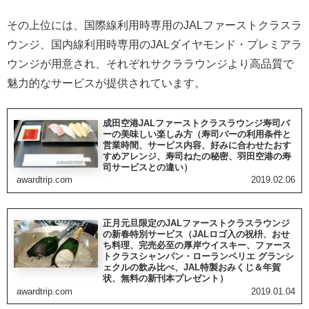
その上位には、国際線利用時専用のJALファーストクラスラ
ウンジ、国内線利用時専用のJALダイヤモンド・プレミアラ
ウンジが用意され、それぞれサクララウンジより高品質で
魅力的なサービスが提供されています。
成田空港JALファーストクラスラウンジ寿司バ
ーの美味しい楽しみ方（寿司バーの利用条件と
営業時間、サービス内容、好みに合わせたおす
すめアレンジ、寿司ねたの秘密、羽田空港の寿
司サービスとの違い）
awardtrip.com
2019.02.06
正月元旦限定のJALファーストクラスラウンジ
の新春特別サービス（JALロゴ入の祝枡、おせ
ち料理、完売必至の厚岸ウイスキー、ファース
トクラスシャンパン・ローランペリエ グランシ
ェクルの飲み比べ、JAL特製おみくじ＆年賀
状、無料の新刊本プレゼント）
awardtrip.com
2019.01.04