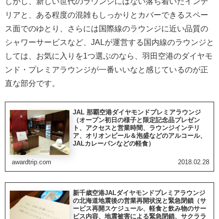
しかし、新しい世代のラウンジにはない落ち着いたインテ
リアと、ある程度の混雑もしっかりとカバーできるスペー
ス面でのゆとり、さらには国際線のラウンジに近い品質の
シャワーサービスなど、JALが運営する国内線のラウンジと
しては、お気に入りを1つ選ぶのなら、羽田空港のダイヤモ
ンド・プレミアラウンジが一番いいなと感じているのが正
直な部分です。
JAL 那覇空港ダイヤモンドプレミアラウンジ
（オープン初日の様子と限定記念品プレゼン
ト、アクセスと営業時間、ラウンジインテリ
ア、オリオンビール＆泡盛などのアルコール、
JALカレーパンなどの軽食）
awardtrip.com
2018.02.28
新千歳空港JALダイヤモンドプレミアラウンジ
の北海道地震後の営業再開状況と緊急閉鎖（サ
ービス再開スケジュール、軽食と飲み物のサー
ビス内容、地震被害による緊急閉鎖、サクララ