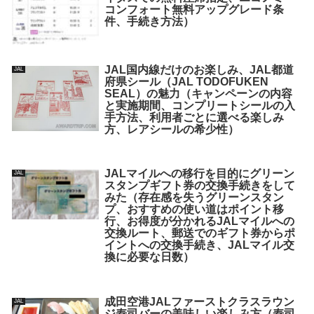
コンフォート無料アップグレード条
件、手続き方法）
JAL国内線だけのお楽しみ、JAL都道
JAL
府県シール（JAL TODOFUKEN
SEAL）の魅力（キャンペーンの内容
と実施期間、コンプリートシールの入
手方法、利用者ごとに選べる楽しみ
方、レアシールの希少性）
JALマイルへの移行を目的にグリーン
JAL
スタンプギフト券の交換手続きをして
みた（存在感を失うグリーンスタン
プ、おすすめの使い道はポイント移
行、お得度が分かれるJALマイルへの
交換ルート、郵送でのギフト券からポ
イントへの交換手続き、JALマイル交
換に必要な日数）
成田空港JALファーストクラスラウン
JAL
ジ寿司バーの美味しい楽しみ方（寿司