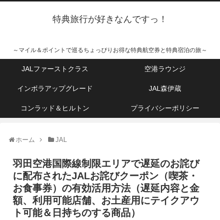
特典旅行が好きなんですっ！
～マイル＆ポイントで巡るちょっぴりお得な特典航空券と特典宿泊の旅～
JALファーストクラス
空港ラウンジ
インボラアップグレード
JAL森伊蔵
コンラッド＆ヒルトン
プライバシーポリシー
ホーム
JAL
羽田空港国際線制限エリアで遅延のお詫び
に配布されたJALお詫びクーポン（喫茶・
お食事券）の有効活用方法（遅延内容と金
額、利用可能店舗、お土産用にテイクアウ
ト可能＆日持ちのする商品）