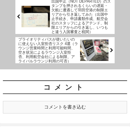
出国中止（NOT DEPARTED）のス
タンプを押されるくらいの遅延・
欠航に遭遇して羽田空港の制限エ
リアから引き返してみた（出国中
止手続き、申請書類作成、航空会
社のスタッフによるアテンド、制
限エリアからの引き返し、いつも
と違う入国審査と税関）
プライオリティパスが使いたいの
に使えない入室拒否リスク 4選（ラ
ウンジ営業時間と利用可能時間、
空き状況によるラウンジ入室拒
否、利用航空会社による制限、ア
ライバルラウンジ利用の可否）
コメント
コメントを書き込む