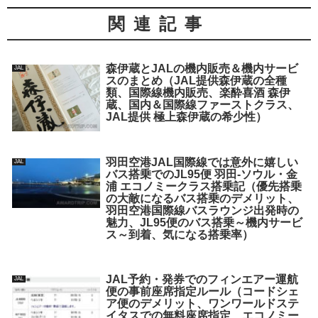
関連記事
森伊蔵とJALの機内販売＆機内サービ
JAL
スのまとめ（JAL提供森伊蔵の全種
類、国際線機内販売、楽酔喜酒 森伊
蔵、国内＆国際線ファーストクラス、
JAL提供 極上森伊蔵の希少性）
羽田空港JAL国際線では意外に嬉しい
JAL
バス搭乗でのJL95便 羽田-ソウル・金
浦 エコノミークラス搭乗記（優先搭乗
の大敵になるバス搭乗のデメリット、
羽田空港国際線バスラウンジ出発時の
魅力、JL95便のバス搭乗～機内サービ
ス～到着、気になる搭乗率）
JAL予約・発券でのフィンエアー運航
JAL
便の事前座席指定ルール（コードシェ
ア便のデメリット、ワンワールドステ
イタスでの無料座席指定、エコノミー