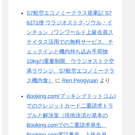
S7航空エコノミークラス搭乗記 S7
6271便 ウラジオストク-ソウル・イ
ンチョン（ワンワールド上級会員ス
テイタス活用での無料サービス、チ
ェックインと機内持ち込み手荷物
10kgの重量制限、ウラジオストク空
港ラウンジ、S7航空エコノミークラ
ス機内食）
に
Ren Pengyuan
より
Booking.com(ブッキングドットコム)
でのクレジットカード二重請求トラ
ブルと解決策（現地決済が基本の
Booking.comでの二重請求発生、
Booking.com電話番号、上級会員