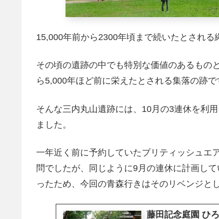
15,000年前から2300年頃まで続いたとされ
その頃の遺跡の中でも特別な価値のあるもの
ら5,000年ほど前に栄えたとされる集落の跡で
そんな三内丸山遺跡には、10月の3連休を利
ました。
一年近く前に予約していたブリティッシュエア
問でしたが、同じように9月の連休に計画し
ったため、今回の青森行きはそのリベンジと
藤田記念庭園 ひ