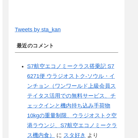
Tweets by sta_kan
最近のコメント
S7航空エコノミークラス搭乗記 S7
6271便 ウラジオストク-ソウル・イ
ンチョン（ワンワールド上級会員ス
テイタス活用での無料サービス、チ
ェックインと機内持ち込み手荷物
10kgの重量制限、ウラジオストク空
港ラウンジ、S7航空エコノミークラ
ス機内食）
に
スタ好き
より