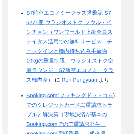
S7航空エコノミークラス搭乗記 S7
6271便 ウラジオストク-ソウル・イ
ンチョン（ワンワールド上級会員ス
テイタス活用での無料サービス、チ
ェックインと機内持ち込み手荷物
10kgの重量制限、ウラジオストク空
港ラウンジ、S7航空エコノミークラ
ス機内食）
に
Ren Pengyuan
より
Booking.com(ブッキングドットコム)
でのクレジットカード二重請求トラ
ブルと解決策（現地決済が基本の
Booking.comでの二重請求発生、
Booking.com電話番号、上級会員