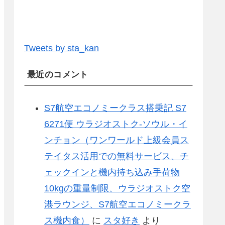
Tweets by sta_kan
最近のコメント
S7航空エコノミークラス搭乗記 S7
6271便 ウラジオストク-ソウル・イ
ンチョン（ワンワールド上級会員ス
テイタス活用での無料サービス、チ
ェックインと機内持ち込み手荷物
10kgの重量制限、ウラジオストク空
港ラウンジ、S7航空エコノミークラ
ス機内食）
に
スタ好き
より